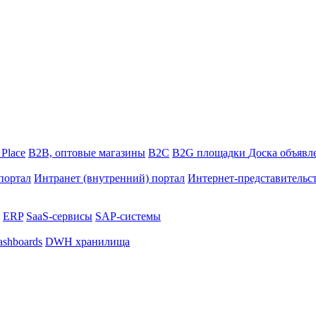
 Place
B2B, оптовые магазины
В2С
B2G площадки
Доска объявл
портал
Интранет (внутренний) портал
Интернет-представительс
ERP
SaaS-сервисы
SAP-системы
shboards
DWH хранилища