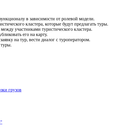
функционалу в зависимости от ролевой модели.
стического кластера, которые будут предлагать туры.
 между участниками туристического кластера.
бликовать его на карту.
аявку на тур, вести диалог с туроператором.
 туры.
зки грузов
р"