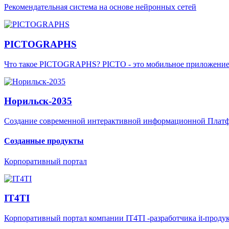
Рекомендательная система на основе нейронных сетей
PICTOGRAPHS
Что такое PICTOGRAPHS? PICTO - это мобильное приложение д
Норильск-2035
Создание современной интерактивной информационной Платфо
Созданные продукты
Корпоративный портал
IT4TI
Корпоративный портал компании IT4TI -разработчика it-проду