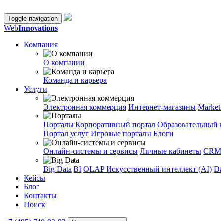
Toggle navigation
Web
Innovations
Компания
О компании
Команда и карьера
Услуги
Электронная коммерция
Интернет-магазины
Market
Порталы
Корпоративный портал
Образовательный 
Портал услуг
Игровые порталы
Блоги
Онлайн-системы и сервисы
Личные кабинеты
CRM
Big Data
BI
OLAP
Искусственный интеллект (AI)
Da
Кейсы
Блог
Контакты
Поиск