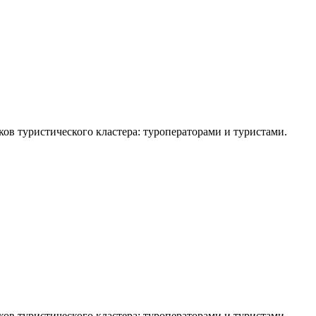
ов туристического кластера: туроператорами и туристами.
ов туристического кластера: туроператорами и туристами.