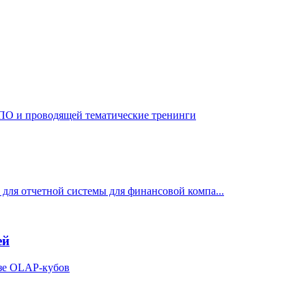
 ПО и проводящей тематические тренинги
для отчетной системы для финансовой компа...
ей
азе OLAP-кубов