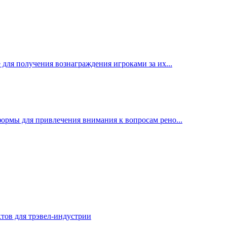
ля получения вознаграждения игроками за их...
рмы для привлечения внимания к вопросам рено...
ктов для трэвел-индустрии