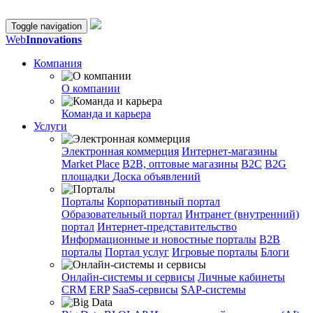
Toggle navigation
Web
Innovations
Компания
О компании
Команда и карьера
Услуги
Электронная коммерция
Интернет-магазины
Market Place
B2B, оптовые магазины
В2С
B2G
площадки
Доска объявлений
Порталы
Корпоративный портал
Образовательный портал
Интранет (внутренний)
портал
Интернет-представительство
Информационные и новостные порталы
B2B
порталы
Портал услуг
Игровые порталы
Блоги
Онлайн-системы и сервисы
Личные кабинеты
CRM
ERP
SaaS-сервисы
SAP-системы