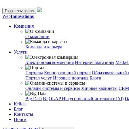
Toggle navigation
Web
Innovations
Компания
О компании
Команда и карьера
Услуги
Электронная коммерция
Интернет-магазины
Market
Порталы
Корпоративный портал
Образовательный 
Портал услуг
Игровые порталы
Блоги
Онлайн-системы и сервисы
Личные кабинеты
CRM
Big Data
BI
OLAP
Искусственный интеллект (AI)
Da
Кейсы
Блог
Контакты
Поиск