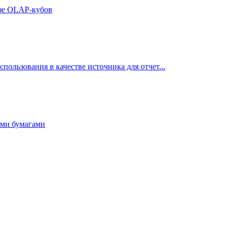
азе OLAP-кубов
ользования в качестве источника для отчет...
ыми бумагами