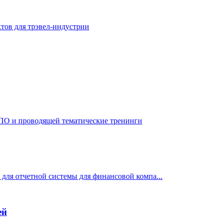
ктов для трэвел-индустрии
 ПО и проводящей тематические тренинги
для отчетной системы для финансовой компа...
ей