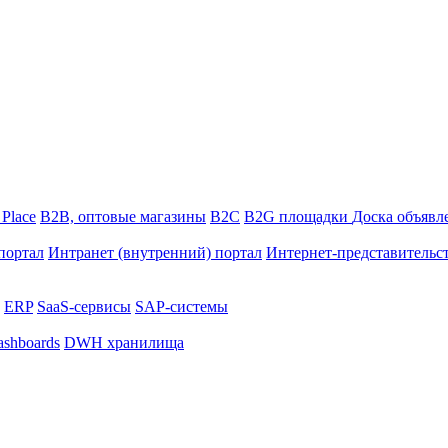
 Place
B2B, оптовые магазины
В2С
B2G площадки
Доска объявл
портал
Интранет (внутренний) портал
Интернет-представительс
ERP
SaaS-сервисы
SAP-системы
shboards
DWH хранилища