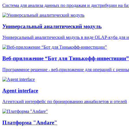
Система для анализа данных по продажам и дистрибуции на б
Универсальный аналитический модуль
Универсальный аналитический модуль в виде OLAP-куба для исп
Веб-приложение “Бот для Тинькофф-инвестиции”
Программное решение - веб-приложение для операций с ценн
Agent interface
Агентский интерфейс по бронированию авиабилетов и отелей
Платформа "Andare"