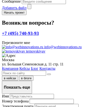
Сообщение
Добавить файл
Начать проект
Возникли вопросы?
+7 (495) 740-93-93
Перезвоните мне
info@webinnovations.ru
ternovskiyav
Москва
ул. Большая Семеновская д. 11 стр. 11
Компания
Кейсы
Блог
Контакты
в кейсах
в блогe
Показать еще
Имя
Номер телефона
Электронная почта