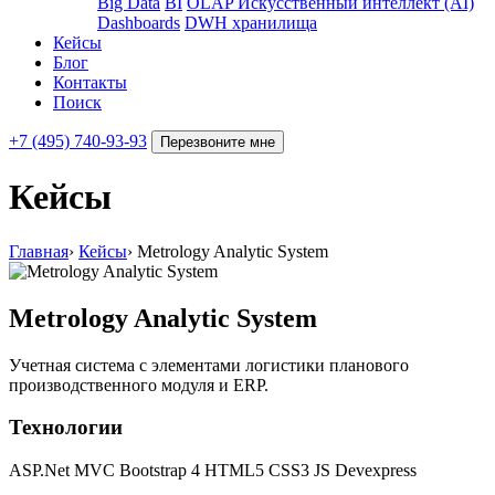
Big Data
BI
OLAP
Искусственный интеллект (AI)
Dashboards
DWH хранилища
Кейсы
Блог
Контакты
Поиск
+7 (495) 740-93-93
Перезвоните мне
Кейсы
Главная
›
Кейсы
›
Metrology Analytic System
Metrology Analytic System
Учетная система с элементами логистики планового
производственного модуля и ERP.
Технологии
ASP.Net MVC
Bootstrap 4
HTML5
CSS3
JS
Devexpress