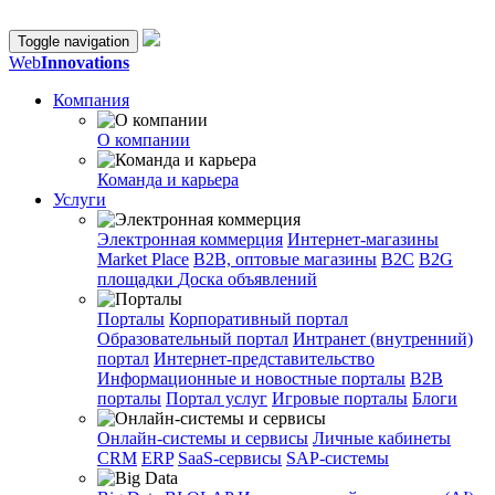
Toggle navigation
Web
Innovations
Компания
О компании
Команда и карьера
Услуги
Электронная коммерция
Интернет-магазины
Market Place
B2B, оптовые магазины
В2С
B2G
площадки
Доска объявлений
Порталы
Корпоративный портал
Образовательный портал
Интранет (внутренний)
портал
Интернет-представительство
Информационные и новостные порталы
B2B
порталы
Портал услуг
Игровые порталы
Блоги
Онлайн-системы и сервисы
Личные кабинеты
CRM
ERP
SaaS-сервисы
SAP-системы